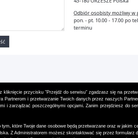
43-180 ORZESZE Polska
Odbiór osobisty możliwy w 
pon. - pt. 10.00 - 17.00 po
terminu
ość
ez kliknięcie przycisku "Przejdź do serwisu" zgadzasz się na przet
ra Partnerom i przetwarzanie Twoich danych przez naszych Partne
i i zarządzać poszczególnymi opcjami. Zanim przejdziesz do serw
 tym, które Twoje dane osobowe będą przetwarzane oraz w jakim ce
lska. Z Administratorem możesz skontaktować się przez formularz d