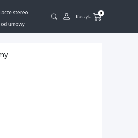
acze stereo
0
Koszyk:
a od umowy
rmy