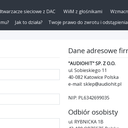
twarzacze sieciowe z DAC
WiiM z głośnikami
Wzmacni
omu?
Jak to działa?
Twoje prawo do zwrotu i odstąpieni
Dane adresowe fi
"AUDIOHIT" SP. Z O.O.
ul. Sobieskiego 11
40-082 Katowice Polska
e-mail: sklep@audiohit.pl
NIP: PL6342699035
Odbiór osobisty
ul. RYBNICKA 1B