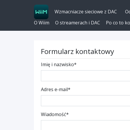
Wzmacniacze sieciowe z DAC
Od
O Wiim
O streamerach i DAC
Po co to k
Formularz kontaktowy
Imię i nazwisko*
Adres e-mail*
Wiadomość*